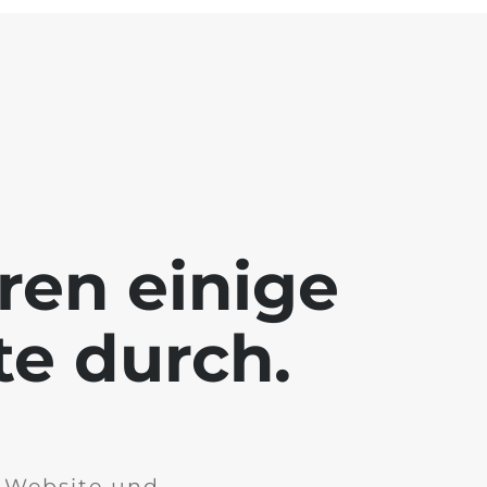
ren einige
te durch.
r Website und