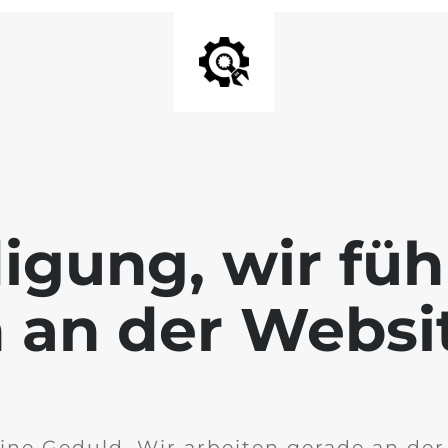
igung, wir füh
 an der Websi
ine Geduld. Wir arbeiten gerade an de